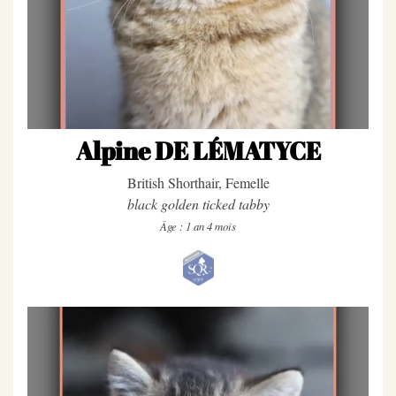
Retraités
Mâles
Femelles
Chatons
Alpine DE LÉMATYCE
disponibles
Actualités
British Shorthair, Femelle
black golden ticked tabby
Conditions
Âge : 1 an 4 mois
d'adoption
Conseils
et
infos
Les
couleurs