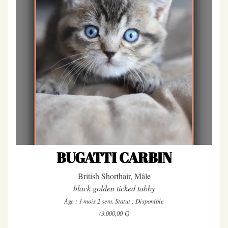
Livre
d'or
Expositions
Contact
FAQ
BUGATTI CARBIN
British Shorthair, Mâle
black golden ticked tabby
Âge : 1 mois 2 sem.
Statut : Disponible
(3.000,00 €)