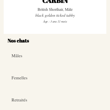
CARBIN
British Shorthair, Mâle
black golden ticked tabby
Âge : 3 ans 11 mois
Nos chats
Mâles
Femelles
Retraités