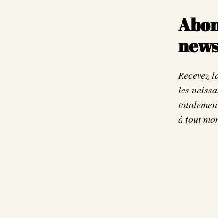
Abon
news
Recevez la
les naissa
totalement
à tout mo