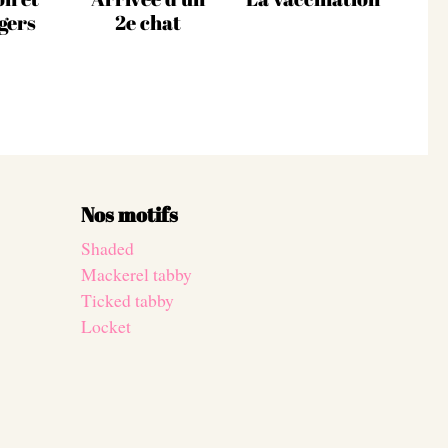
gers
2e chat
Nos motifs
Shaded
Mackerel tabby
Ticked tabby
Locket