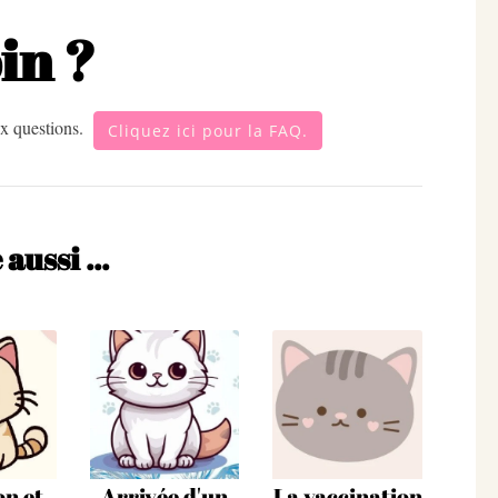
oin ?
aux questions.
Cliquez ici pour la FAQ.
ussi ...
on et
Arrivée d'un
La vaccination