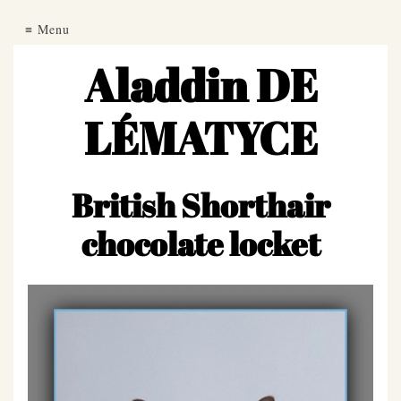
Chatterie
Menu
Aladdin DE
Carbin
LÉMATYCE
Nos
champions
du
British Shorthair
Monde
chocolate locket
Certificat
d'engagement
Yeux
bleus
dominants
Adultes
disponibles