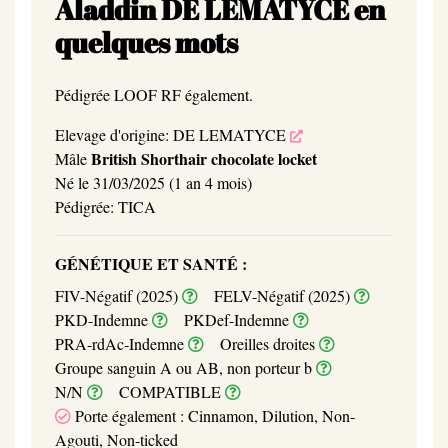
Aladdin DE LÉMATYCE en
Livre
quelques mots
d'or
Expositions
Pédigrée LOOF RF également.
Contact
Elevage d'origine: DE LEMATYCE
FAQ
British Shorthair chocolate locket
Mâle
Né le 31/03/2025 (1 an 4 mois)
Pédigrée: TICA
GÉNÉTIQUE ET SANTÉ :
FIV-Négatif (2025)
FELV-Négatif (2025)
PKD-Indemne
PKDef-Indemne
PRA-rdAc-Indemne
Oreilles droites
Groupe sanguin A ou AB, non porteur b
N/N
COMPATIBLE
Porte également : Cinnamon, Dilution, Non-
Agouti, Non-ticked